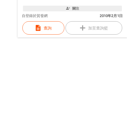
關注
自
登錄於貿發網
2010年2月1日
查詢
加至查詢籃