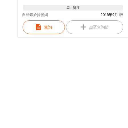
關注
自
登錄於貿發網
2018年9月1日
查詢
加至查詢籃