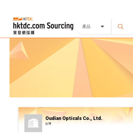
產品
Oudian Opticals Co., Ltd.
台灣