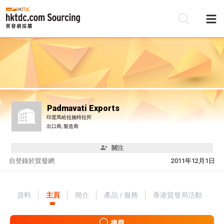
Padmavati Exports
印度馬哈拉施特拉邦
出口商, 製造商
關注
自
登錄於貿發網
2011年12月1日
資料
主頁
簡介
產品 / 服務
香港貿發局活動
搜尋