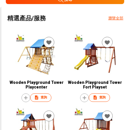
精選產品/服務
瀏覽全部
Wooden Playground Tower
Wooden Playground Tower
Playcenter
Fort Playset
查詢
查詢