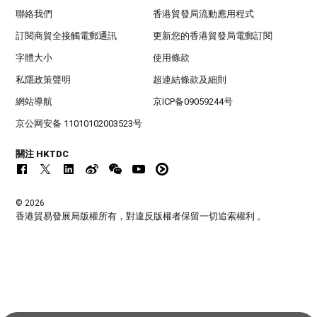
聯絡我們
香港貿發局流動應用程式
訂閱商貿全接觸電郵通訊
更新您的香港貿發局電郵訂閱
字體大小
使用條款
私隱政策聲明
超連結條款及細則
網站導航
京ICP备09059244号
京公网安备 11010102003523号
關注 HKTDC
© 2026
香港貿易發展局版權所有，對違反版權者保留一切追索權利 。