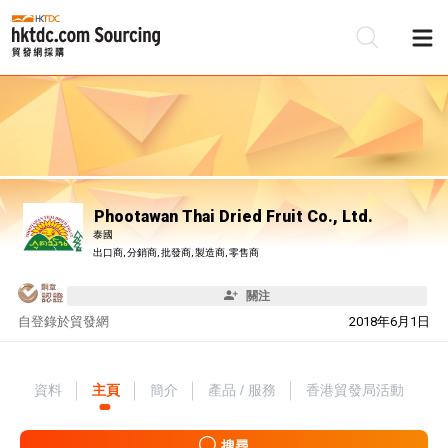
Phootawan Thai Dried Fruit Co., Ltd.
泰國
出口商, 分銷商, 批發商, 製造商, 零售商
關注
自
登錄於貿發網
2018年6月1日
資料
主頁
簡介
產品 / 服務
香港貿發局活動
搜尋