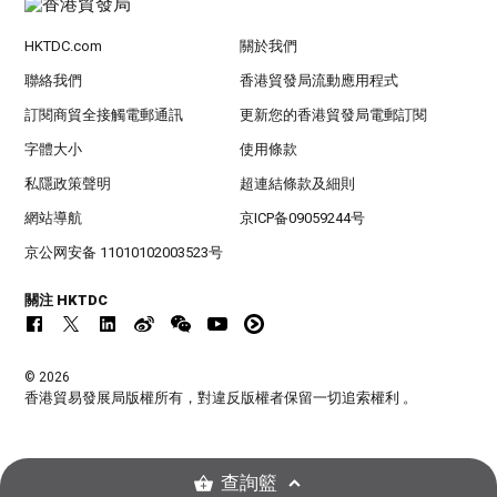
HKTDC.com
關於我們
聯絡我們
香港貿發局流動應用程式
訂閱商貿全接觸電郵通訊
更新您的香港貿發局電郵訂閱
字體大小
使用條款
私隱政策聲明
超連結條款及細則
網站導航
京ICP备09059244号
京公网安备 11010102003523号
關注 HKTDC
© 2026
香港貿易發展局版權所有，對違反版權者保留一切追索權利 。
查詢籃