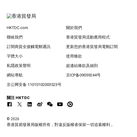
HKTDC.com
關於我們
聯絡我們
香港貿發局流動應用程式
訂閱商貿全接觸電郵通訊
更新您的香港貿發局電郵訂閱
字體大小
使用條款
私隱政策聲明
超連結條款及細則
網站導航
京ICP备09059244号
京公网安备 11010102003523号
關注 HKTDC
© 2026
香港貿易發展局版權所有，對違反版權者保留一切追索權利 。