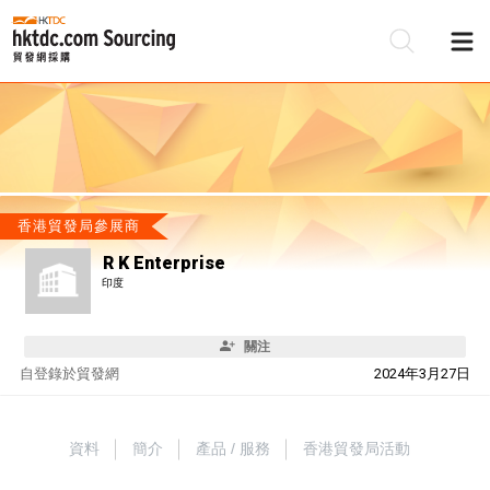
香港貿發局參展商
R K Enterprise
印度
關注
自
登錄於貿發網
2024年3月27日
資料
簡介
產品 / 服務
香港貿發局活動