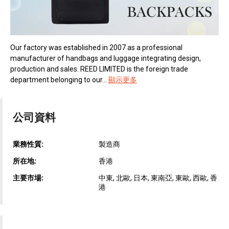
Our factory was established in 2007 as a professional
manufacturer of handbags and luggage integrating design,
production and sales. REED LIMITED is the foreign trade
department belonging to our...
顯示更多
公司資料
業務性質:
製造商
所在地:
香港
主要市場:
中東, 北歐, 日本, 東南亞, 東歐, 西歐, 香
港