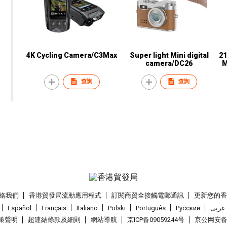
4K Cycling Camera/C3Max
Super light Mini digital
21
camera/DC26
M
查詢
查詢
絡我們
香港貿發局流動應用程式
訂閱商貿全接觸電郵通訊
更新您的
Español
Français
Italiano
Polski
Português
Pусский
عربى
策聲明
超連結條款及細則
網站導航
京ICP备09059244号
京公网安备 1