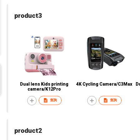
product3
Dual lens Kids printing
4K Cycling Camera/C3Max
Du
camera/K12Pro
查詢
查詢
product2