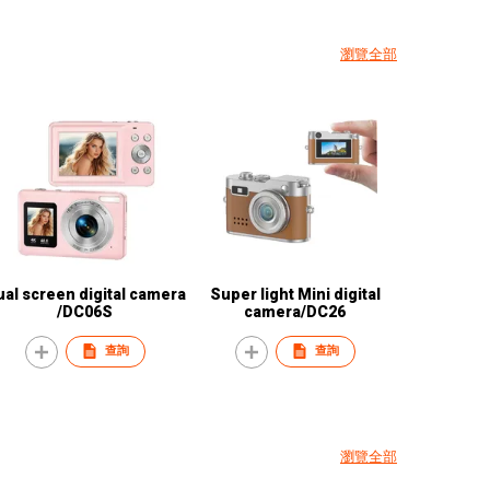
瀏覽全部
al screen digital camera
Super light Mini digital
/DC06S
camera/DC26
查詢
查詢
瀏覽全部