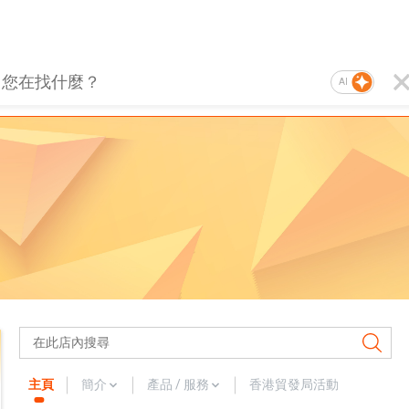
AI
主頁
簡介
產品 / 服務
香港貿發局活動