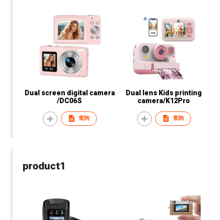
Dual screen digital camera
Dual lens Kids printing
/DC06S
camera/K12Pro
查詢
查詢
product1