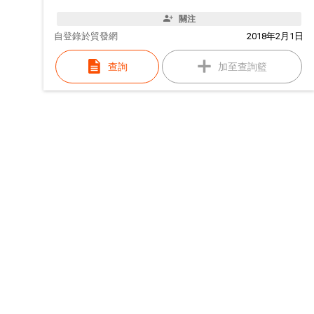
關注
自
登錄於貿發網
2018年2月1日
查詢
加至查詢籃