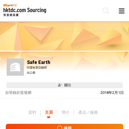
Safe Earth
印度哈里亞納邦
出口商
關注
自
登錄於貿發網
2018年2月1日
資料
主頁
簡介
產品 / 服務
搜尋