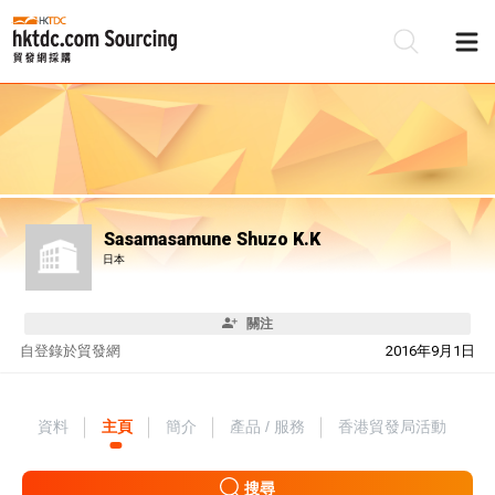
Sasamasamune Shuzo K.K
日本
關注
自
登錄於貿發網
2016年9月1日
資料
主頁
簡介
產品 / 服務
香港貿發局活動
搜尋