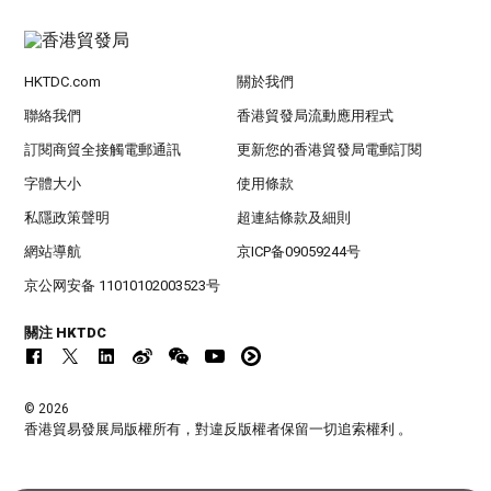
HKTDC.com
關於我們
聯絡我們
香港貿發局流動應用程式
訂閱商貿全接觸電郵通訊
更新您的香港貿發局電郵訂閱
字體大小
使用條款
私隱政策聲明
超連結條款及細則
網站導航
京ICP备09059244号
京公网安备 11010102003523号
關注 HKTDC
© 2026
香港貿易發展局版權所有，對違反版權者保留一切追索權利 。