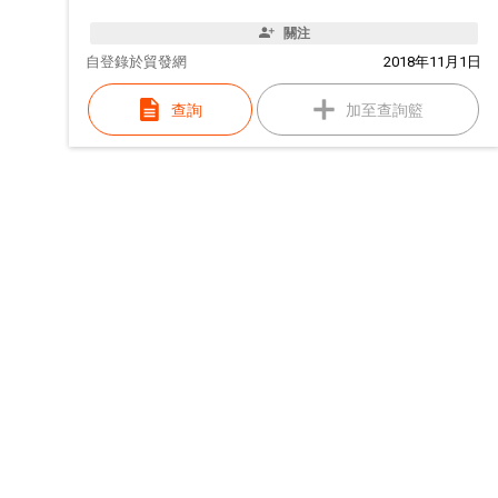
關注
自
登錄於貿發網
2018年11月1日
查詢
加至查詢籃