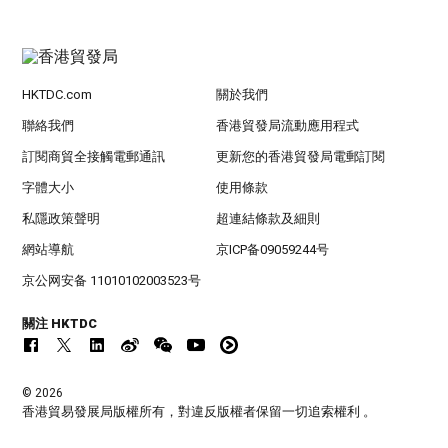
HKTDC.com
關於我們
聯絡我們
香港貿發局流動應用程式
訂閱商貿全接觸電郵通訊
更新您的香港貿發局電郵訂閱
字體大小
使用條款
私隱政策聲明
超連結條款及細則
網站導航
京ICP备09059244号
京公网安备 11010102003523号
關注 HKTDC
© 2026
香港貿易發展局版權所有，對違反版權者保留一切追索權利 。