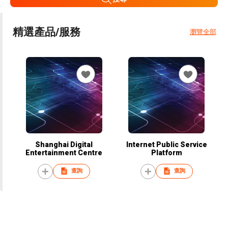
精選產品/服務
瀏覽全部
Shanghai Digital
Internet Public Service
Entertainment Centre
Platform
查詢
查詢