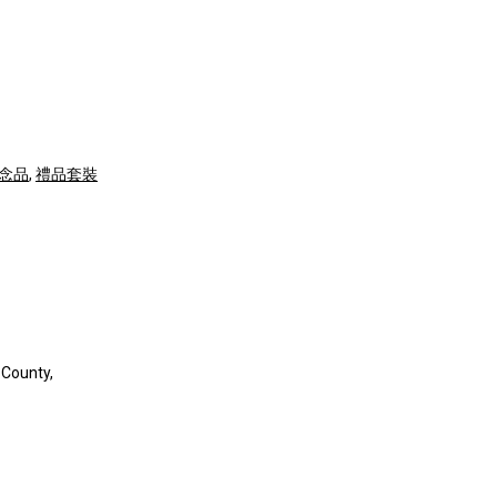
紀念品
,
禮品套裝
 County,