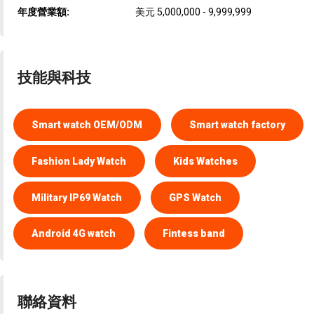
年度營業額:
美元 5,000,000 - 9,999,999
技能與科技
Smart watch OEM/ODM
Smart watch factory
Fashion Lady Watch
Kids Watches
Military IP69 Watch
GPS Watch
Android 4G watch
Fintess band
聯絡資料