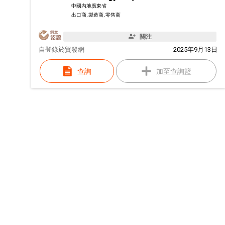
中國內地廣東省
出口商, 製造商, 零售商
關注
自
登錄於貿發網
2025年9月13日
查詢
加至查詢籃