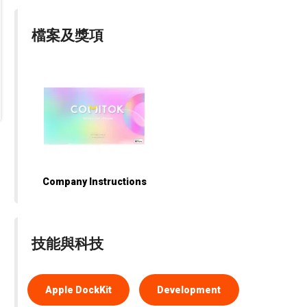
檔案及獎項
Company Instructions
技能與科技
Apple DockKit
Development