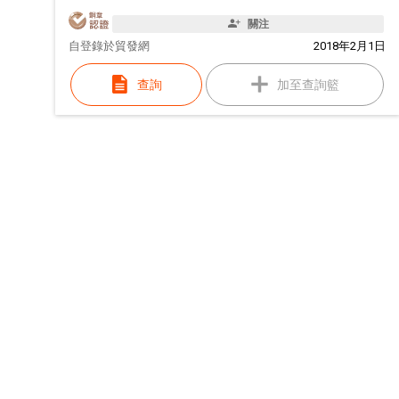
關注
自
登錄於貿發網
2018年2月1日
查詢
加至查詢籃