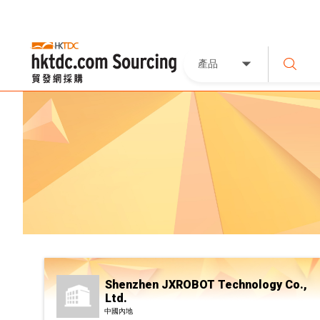
產品
Shenzhen JXROBOT Technology Co.,
Ltd.
中國內地