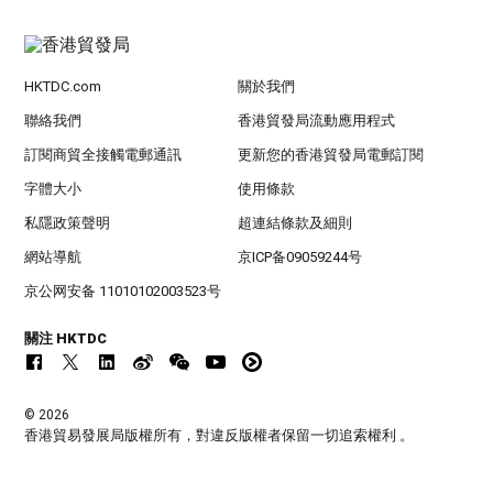
HKTDC.com
關於我們
聯絡我們
香港貿發局流動應用程式
訂閱商貿全接觸電郵通訊
更新您的香港貿發局電郵訂閱
字體大小
使用條款
私隱政策聲明
超連結條款及細則
網站導航
京ICP备09059244号
京公网安备 11010102003523号
關注 HKTDC
© 2026
香港貿易發展局版權所有，對違反版權者保留一切追索權利 。