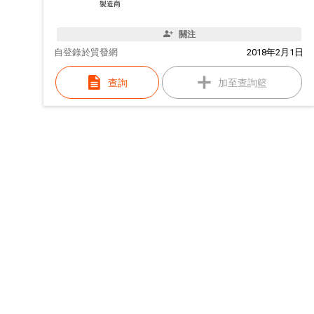
製造商
關注
自
登錄於貿發網
2018年2月1日
查詢
加至查詢籃