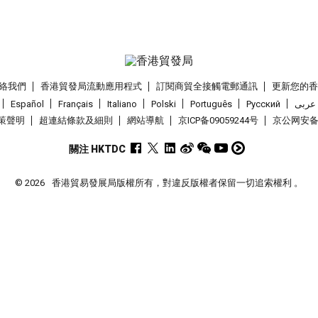
絡我們
香港貿發局流動應用程式
訂閱商貿全接觸電郵通訊
更新您的
Español
Français
Italiano
Polski
Português
Pусский
عربى
策聲明
超連結條款及細則
網站導航
京ICP备09059244号
京公网安备 1
關注 HKTDC
© 2026
香港貿易發展局版權所有，對違反版權者保留一切追索權利 。