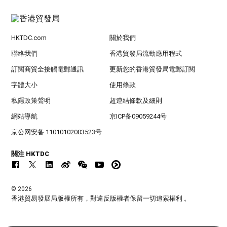
HKTDC.com
關於我們
聯絡我們
香港貿發局流動應用程式
訂閱商貿全接觸電郵通訊
更新您的香港貿發局電郵訂閱
字體大小
使用條款
私隱政策聲明
超連結條款及細則
網站導航
京ICP备09059244号
京公网安备 11010102003523号
關注 HKTDC
© 2026
香港貿易發展局版權所有，對違反版權者保留一切追索權利 。