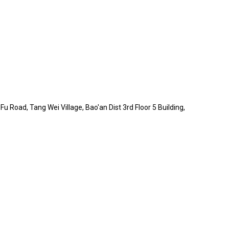
Road, Tang Wei Village, Bao'an Dist 3rd Floor 5 Building,