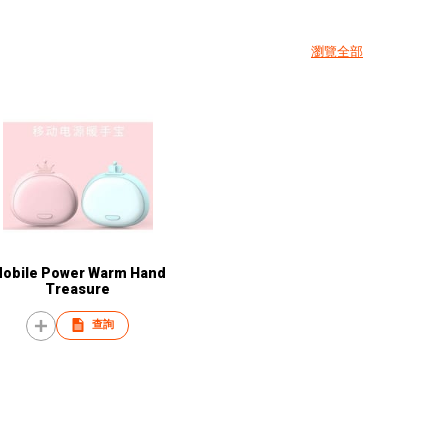
瀏覽全部
obile Power Warm Hand
Treasure
查詢