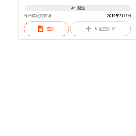
關注
自
登錄於貿發網
2019年2月1日
查詢
加至查詢籃