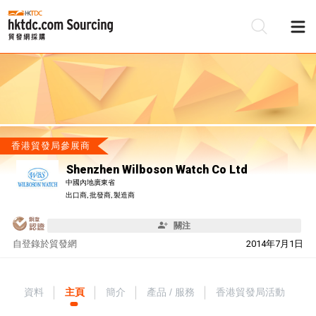
香港貿發局參展商
Shenzhen Wilboson Watch Co Ltd
中國內地廣東省
出口商, 批發商, 製造商
關注
自
登錄於貿發網
2014年7月1日
資料
主頁
簡介
產品 / 服務
香港貿發局活動