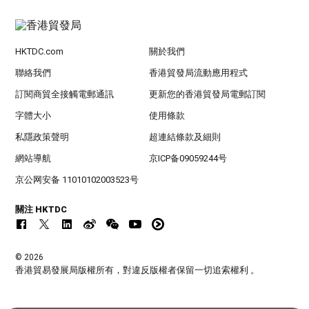
HKTDC.com
關於我們
聯絡我們
香港貿發局流動應用程式
訂閱商貿全接觸電郵通訊
更新您的香港貿發局電郵訂閱
字體大小
使用條款
私隱政策聲明
超連結條款及細則
網站導航
京ICP备09059244号
京公网安备 11010102003523号
關注 HKTDC
© 2026
香港貿易發展局版權所有，對違反版權者保留一切追索權利 。