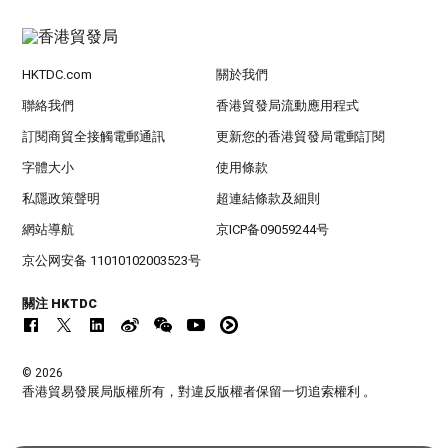
HKTDC.com
關於我們
聯絡我們
香港貿發局流動應用程式
訂閱商貿全接觸電郵通訊
更新您的香港貿發局電郵訂閱
字體大小
使用條款
私隱政策聲明
超連結條款及細則
網站導航
京ICP备09059244号
京公网安备 11010102003523号
關注 HKTDC
© 2026
香港貿易發展局版權所有，對違反版權者保留一切追索權利 。