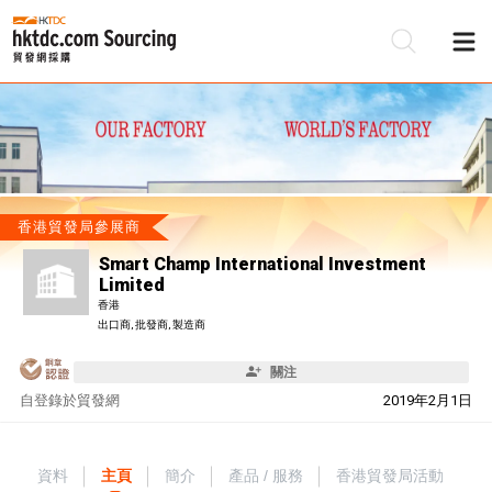
香港貿發局參展商
Smart Champ International Investment
Limited
香港
出口商, 批發商, 製造商
關注
自
登錄於貿發網
2019年2月1日
資料
主頁
簡介
產品 / 服務
香港貿發局活動