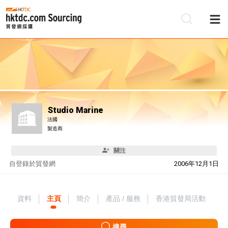
Studio Marine
法國
製造商
關注
自
登錄於貿發網
2006年12月1日
資料
主頁
簡介
產品 / 服務
香港貿發局活動
搜尋