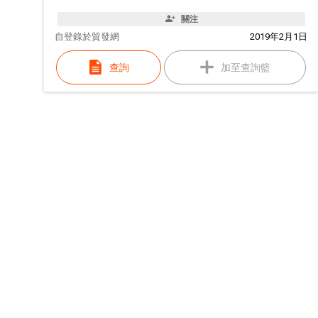
關注
自
登錄於貿發網
2019年2月1日
查詢
加至查詢籃