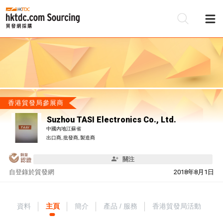
香港貿發局參展商
Suzhou TASI Electronics Co., Ltd.
中國內地江蘇省
出口商, 批發商, 製造商
關注
自
登錄於貿發網
2018年8月1日
資料
主頁
簡介
產品 / 服務
香港貿發局活動