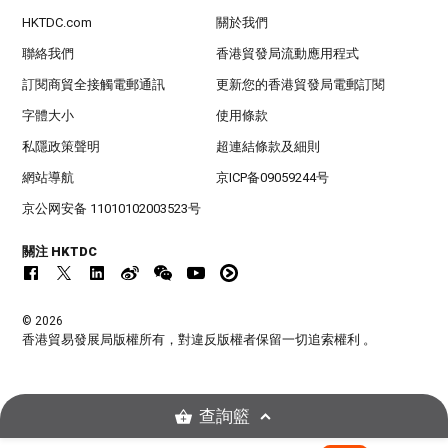
HKTDC.com
關於我們
聯絡我們
香港貿發局流動應用程式
訂閱商貿全接觸電郵通訊
更新您的香港貿發局電郵訂閱
字體大小
使用條款
私隱政策聲明
超連結條款及細則
網站導航
京ICP备09059244号
京公网安备 11010102003523号
關注 HKTDC
© 2026
香港貿易發展局版權所有，對違反版權者保留一切追索權利 。
查詢籃