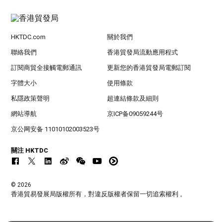
HKTDC.com
關於我們
聯絡我們
香港貿發局流動應用程式
訂閱商貿全接觸電郵通訊
更新您的香港貿發局電郵訂閱
字體大小
使用條款
私隱政策聲明
超連結條款及細則
網站導航
京ICP备09059244号
京公网安备 11010102003523号
關注 HKTDC
© 2026
香港貿易發展局版權所有，對違反版權者保留一切追索權利 。