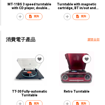
MT-11BS 3 speed turntable
Turntable with magnetic
with CD player, double
cartridge, BT in/out and
cassette player, radio,
built-in speaker
USB/SD recording and
查詢
查詢
speaker box
消費電子產品
瀏覽全部
TT-30 Fully-automatic
Retro Turntable
Turntable
查詢
查詢