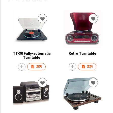
TT-30 Fully-automatic
Retro Turntable
Turntable
查詢
查詢