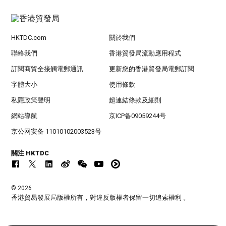
HKTDC.com
關於我們
聯絡我們
香港貿發局流動應用程式
訂閱商貿全接觸電郵通訊
更新您的香港貿發局電郵訂閱
字體大小
使用條款
私隱政策聲明
超連結條款及細則
網站導航
京ICP备09059244号
京公网安备 11010102003523号
關注 HKTDC
© 2026
香港貿易發展局版權所有，對違反版權者保留一切追索權利 。