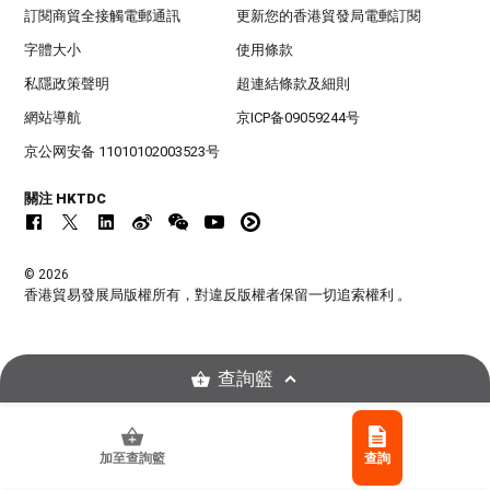
訂閱商貿全接觸電郵通訊
更新您的香港貿發局電郵訂閱
字體大小
使用條款
私隱政策聲明
超連結條款及細則
網站導航
京ICP备09059244号
京公网安备 11010102003523号
關注 HKTDC
© 2026
香港貿易發展局版權所有，對違反版權者保留一切追索權利 。
查詢籃
加至查詢籃
查詢