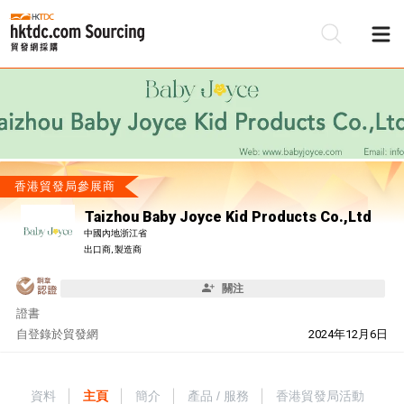
香港貿發局參展商
Taizhou Baby Joyce Kid Products Co.,Ltd
中國內地浙江省
出口商, 製造商
關注
證書
自
登錄於貿發網
2024年12月6日
資料
主頁
簡介
產品 / 服務
香港貿發局活動