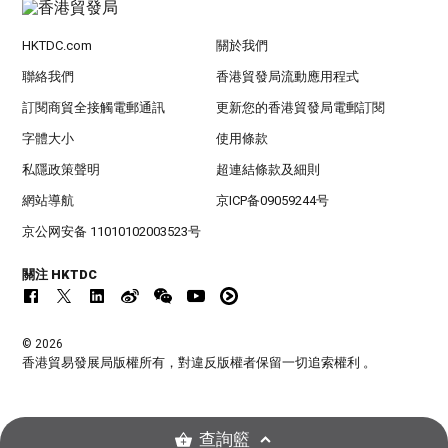
HKTDC.com
關於我們
聯絡我們
香港貿發局流動應用程式
訂閱商貿全接觸電郵通訊
更新您的香港貿發局電郵訂閱
字體大小
使用條款
私隱政策聲明
超連結條款及細則
網站導航
京ICP备09059244号
京公网安备 11010102003523号
關注 HKTDC
© 2026
香港貿易發展局版權所有，對違反版權者保留一切追索權利 。
查詢籃