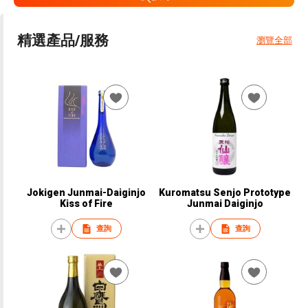
精選產品/服務
瀏覽全部
Jokigen Junmai-Daiginjo
Kuromatsu Senjo Prototype
Kiss of Fire
Junmai Daiginjo
查詢
查詢