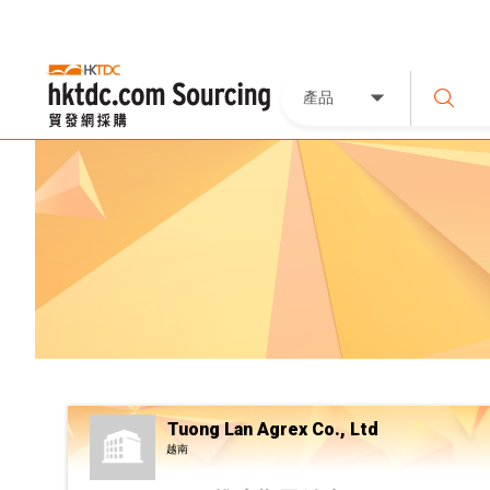
產品
Tuong Lan Agrex Co., Ltd
越南