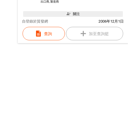
出口商, 製造商
關注
自
登錄於貿發網
2006年12月1日
查詢
加至查詢籃