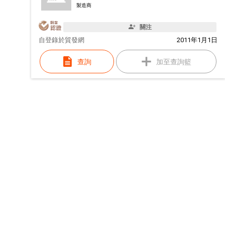
製造商
關注
自
登錄於貿發網
2011年1月1日
查詢
加至查詢籃