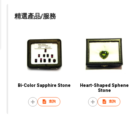
精選產品/服務
Bi-Color Sapphire Stone
Heart-Shaped Sphene
Stone
查詢
查詢