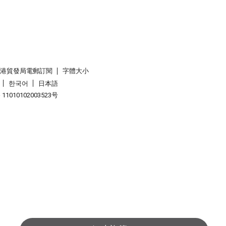
香港貿發局電郵訂閱
字體大小
한국어
日本語
1010102003523号