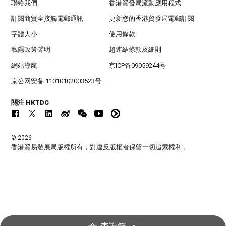
聯絡我們
香港貿發局流動應用程式
訂閱商貿全接觸電郵通訊
更新您的香港貿發局電郵訂閱
字體大小
使用條款
私隱政策聲明
超連結條款及細則
網站導航
京ICP备09059244号
京公网安备 11010102003523号
關注 HKTDC
© 2026
香港貿易發展局版權所有，對違反版權者保留一切追索權利 。