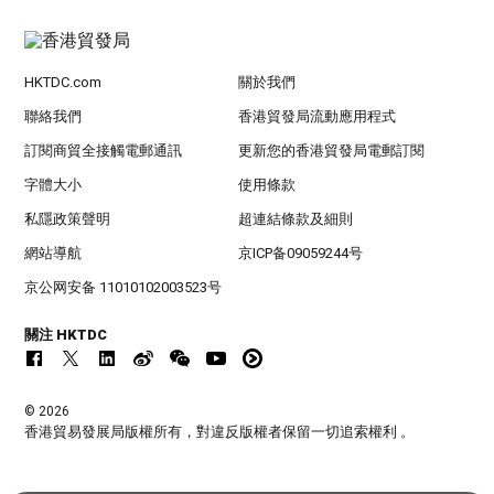
HKTDC.com
關於我們
聯絡我們
香港貿發局流動應用程式
訂閱商貿全接觸電郵通訊
更新您的香港貿發局電郵訂閱
字體大小
使用條款
私隱政策聲明
超連結條款及細則
網站導航
京ICP备09059244号
京公网安备 11010102003523号
關注 HKTDC
© 2026
香港貿易發展局版權所有，對違反版權者保留一切追索權利 。