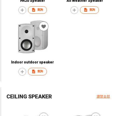
H420 Speaker
All Weather Speaker
查詢
查詢
Indoor outdoor speaker
查詢
CEILING SPEAKER
瀏覽全部