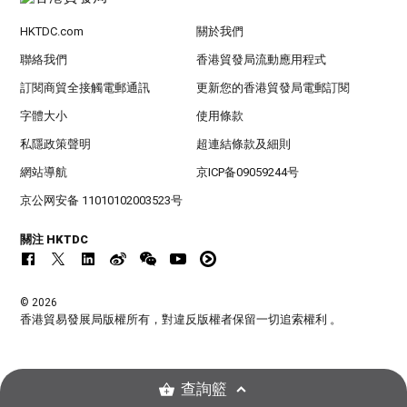
HKTDC.com
關於我們
聯絡我們
香港貿發局流動應用程式
訂閱商貿全接觸電郵通訊
更新您的香港貿發局電郵訂閱
字體大小
使用條款
私隱政策聲明
超連結條款及細則
網站導航
京ICP备09059244号
京公网安备 11010102003523号
關注 HKTDC
© 2026
香港貿易發展局版權所有，對違反版權者保留一切追索權利 。
查詢籃