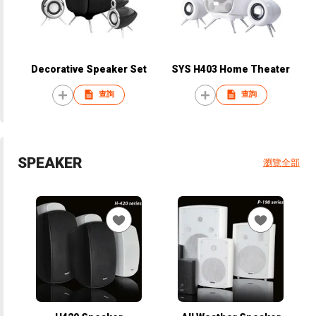
Decorative Speaker Set
SYS H403 Home Theater
查詢
查詢
SPEAKER
瀏覽全部