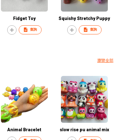
Fidget Toy
Squishy Stretchy Puppy
查詢
查詢
瀏覽全部
Animal Bracelet
slow rise pu animal mix