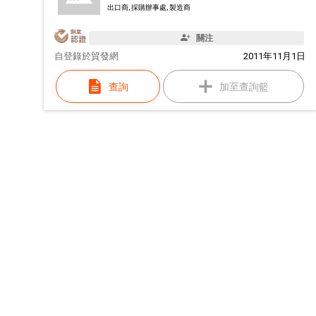
出口商, 採購辦事處, 製造商
關注
自
登錄於貿發網
2011年11月1日
查詢
加至查詢籃