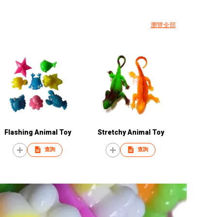
瀏覽全部
Flashing Animal Toy
Stretchy Animal Toy
查詢
查詢