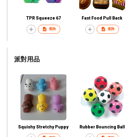
TPR Squeeze 67
Fast Food Pull Back
查詢
查詢
派對用品
Squishy Stretchy Puppy
Rubber Bouncing Ball