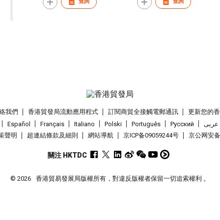
查詢
查詢
絡我們
香港貿發局流動應用程式
訂閱商貿全接觸電郵通訊
更新您的
Español
Français
Italiano
Polski
Português
Pусский
عربى
策聲明
超連結條款及細則
網站導航
京ICP备09059244号
京公网安备 1
關注 HKTDC
© 2026
香港貿易發展局版權所有，對違反版權者保留一切追索權利 。