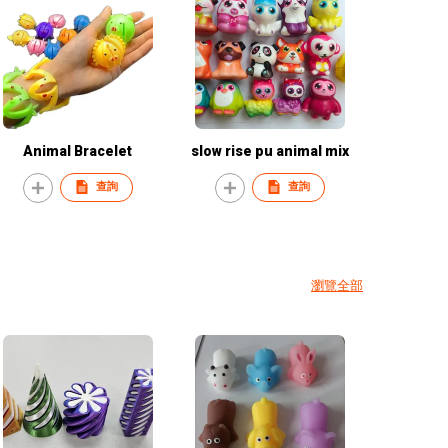
Animal Bracelet
slow rise pu animal mix
查詢
查詢
瀏覽全部