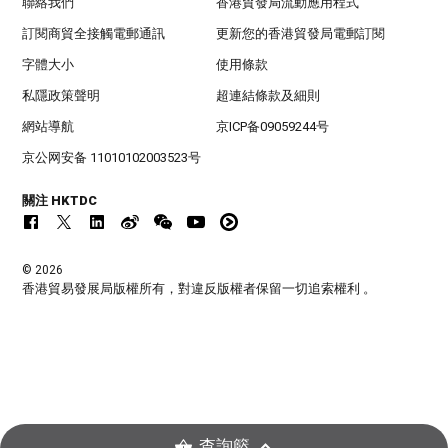
聯絡我們
香港貿發局流動應用程式
訂閱商貿全接觸電郵通訊
更新您的香港貿發局電郵訂閱
字體大小
使用條款
私隱政策聲明
超連結條款及細則
網站導航
京ICP备09059244号
京公网安备 11010102003523号
關注 HKTDC
© 2026
香港貿易發展局版權所有，對違反版權者保留一切追索權利 。
查詢籃