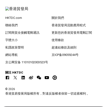
HKTDC.com
關於我們
聯絡我們
香港貿發局流動應用程式
訂閱商貿全接觸電郵通訊
更新您的香港貿發局電郵訂閱
字體大小
使用條款
私隱政策聲明
超連結條款及細則
網站導航
京ICP备09059244号
京公网安备 11010102003523号
關注 HKTDC
© 2026
香港貿易發展局版權所有，對違反版權者保留一切追索權利 。